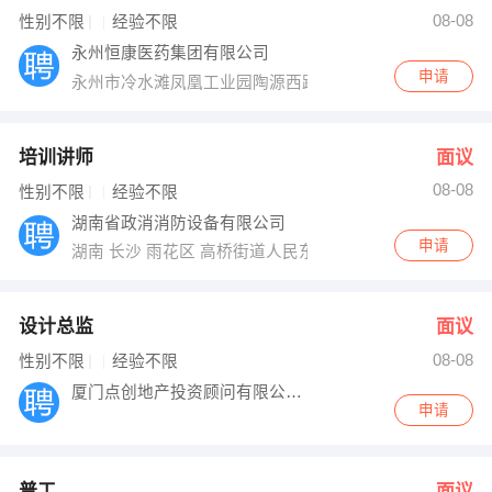
08-08
性别不限
经验不限
出纳
保险
永州恒康医药集团有限公司
申请
编辑
法律
永州市冷水滩凤凰工业园陶源西路121号
保洁
贸易采购
培训讲师
面议
跟单
理财顾问
08-08
性别不限
经验不限
湖南省政消消防设备有限公司
其他职位
申请
湖南 长沙 雨花区 高桥街道人民东路铭诚摩根2203室
设计总监
面议
08-08
性别不限
经验不限
厦门点创地产投资顾问有限公司永州分公司
申请
普工
面议