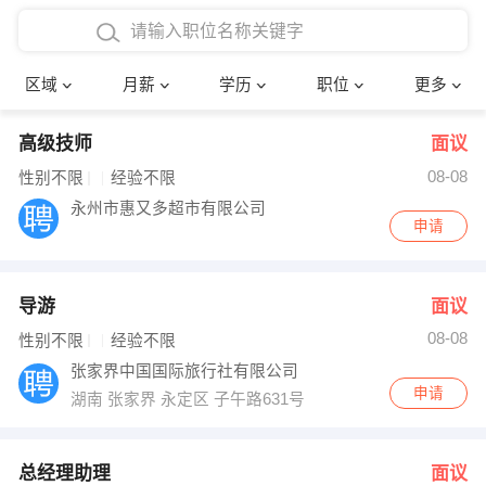
4000-5000元
本科
行政后勤
建筑装潢
确定
区域
月薪
学历
职位
更多
5000-8000元
硕士
销售岗位
教师
高级技师
面议
8000-12000元
博士
文员
护士
08-08
性别不限
经验不限
12000-20000元
财务会计
传单派发
永州市惠又多超市有限公司
申请
其他
超市零售
促销导购
导游
面议
网络IT
保健按摩
08-08
性别不限
经验不限
快递员
前台接待
张家界中国国际旅行社有限公司
申请
湖南 张家界 永定区 子午路631号407
收银员
技术员/工程师
水电/机修
部门经理
总经理助理
面议