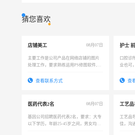
猜您喜欢
店铺美工
08月07日
护士 
主要工作是公司产品在网络店铺的图片
口腔诊
处理工作，要求熟练运用PS修图软件,工
业也可
作时间每天8小时，待遇优厚。
强。面
查看联系方式
查
医药代表2名
08月07日
工艺品
基因公司招聘医药代表2名，要求：大专
工艺品导
以下学历，年龄25-45岁之间，男女均
佳，沟
可，需要具有营销经验，从事过医药代
上进心