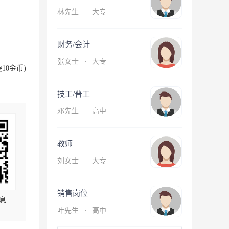
林先生
·
大专
财务/会计
张女士
·
大专
10金币)
技工/普工
邓先生
·
高中
教师
刘女士
·
大专
销售岗位
息
叶先生
·
高中