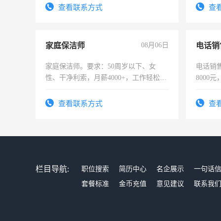
表或者有医学资质的优先，底薪+绩效，
查看联系方式
查
交五险。
家庭保洁师
08月06日
电话销
家庭保洁师。要求：50周岁以下、女
电话销售
性、干净利索，月薪4000+，工作轻松，
8000
时间灵活，不需坐班，适合宝妈、全职
太太等。
查看联系方式
查
栏目导航:
职位搜索
简历中心
名企展示
一句话
套餐标准
金币充值
意见建议
联系我