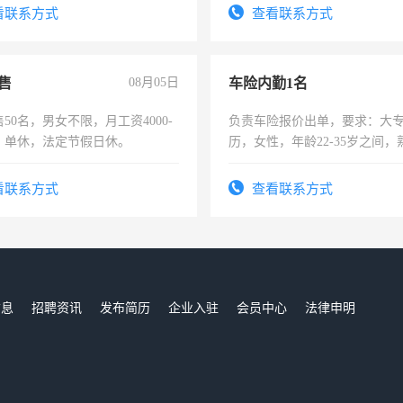
看联系方式
查看联系方式
售
08月05日
车险内勤1名
50名，男女不限，月工资4000-
负责车险报价出单，要求：大
元，单休，法定节假日休。
历，女性，年龄22-35岁之间
操作，工作态度认真，具有团
试用期1-3个月，转正后交纳五
看联系方式
查看联系方式
信息
招聘资讯
发布简历
企业入驻
会员中心
法律申明
们